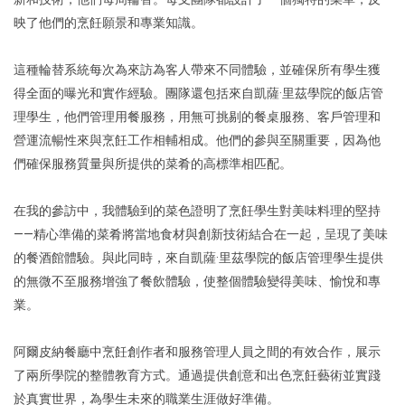
映了他們的烹飪願景和專業知識。
這種輪替系統每次為來訪為客人帶來不同體驗，並確保所有學生獲
得全面的曝光和實作經驗。團隊還包括來自凱薩·里茲學院的飯店管
理學生，他們管理用餐服務，用無可挑剔的餐桌服務、客戶管理和
營運流暢性來與烹飪工作相輔相成。他們的參與至關重要，因為他
們確保服務質量與所提供的菜肴的高標準相匹配。
在我的參訪中，我體驗到的菜色證明了烹飪學生對美味料理的堅持
——精心準備的菜肴將當地食材與創新技術結合在一起，呈現了美味
的餐酒館體驗。與此同時，來自凱薩·里茲學院的飯店管理學生提供
的無微不至服務增強了餐飲體驗，使整個體驗變得美味、愉悅和專
業。
阿爾皮納餐廳中烹飪創作者和服務管理人員之間的有效合作，展示
了兩所學院的整體教育方式。通過提供創意和出色烹飪藝術並實踐
於真實世界，為學生未來的職業生涯做好準備。