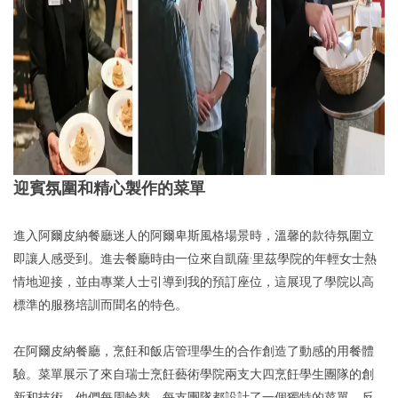
迎賓氛圍和精心製作的菜單
進入阿爾皮納餐廳迷人的阿爾卑斯風格場景時，溫馨的款待氛圍立
即讓人感受到。進去餐廳時由一位來自凱薩·里茲學院的年輕女士熱
情地迎接，並由專業人士引導到我的預訂座位，這展現了學院以高
標準的服務培訓而聞名的特色。
在阿爾皮納餐廳，烹飪和飯店管理學生的合作創造了動感的用餐體
驗。菜單展示了來自瑞士烹飪藝術學院兩支大四烹飪學生團隊的創
新和技術，他們每周輪替。每支團隊都設計了一個獨特的菜單，反