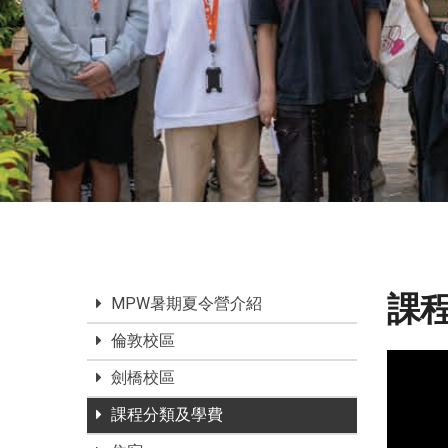
課
MPW暑期夏令營介紹
倫敦校區
劍橋校區
課程分類及學費