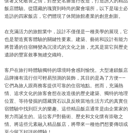
懷著文化敬畏之情，對歷史名勝進行改造，打造誘人的精品
飯店體驗。從隱藏的瑰寶到時尚的聚會場所，以下是瑞士必
造訪的四家飯店，它們體現了休閒旅館產業的創意創新。
在充滿活力的旅館業中，設計不僅僅是一種美學的展現，它
也是塑造賓客體驗的關鍵性要素。建築、藝術和設計有能力
將普通的住宿轉變為沉浸式的文化之旅，尤其是當它與歷史
遺跡的豐富敘事無縫交織時。
客戶在旅行時體驗獨特的環境時會感到愉悅。大型連鎖飯店
品牌擁有流行但可輕易預測的裝飾，其目的是為了方便——
它們為旅人跟商務客提供可靠的住宿地點。然而，充滿熱
情、追求文化的旅客會想在改造後的歷史建築、獨特的地理
位置、等待發掘的隱藏寶石以及反映當地生活方式的真實住
宿體驗中找到巨大的樂趣。這些精品飯店通常是由企業家的
努力而誕生的。這位客戶對藝術、歷史和文化懷有崇敬之
情。將這些元素融入精品飯店，將帶來一種他們想要傳頌或
至少留下好評的體驗！