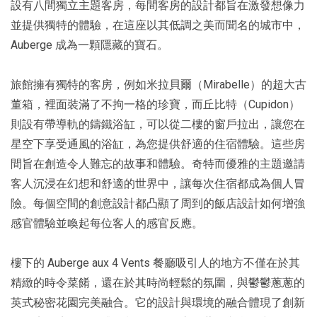
設有八間獨立主題客房，每間客房的設計都旨在激發想像力
並提供獨特的體驗，在這座以其低調之美而聞名的城市中，
Auberge 成為一顆隱藏的寶石。
旅館擁有獨特的客房，例如米拉貝爾（Mirabelle）的超大古
董箱，裡面裝滿了不拘一格的珍寶，而丘比特（Cupidon）
則設有帶導軌的鑄鐵浴缸，可以從二樓的窗戶拉出，讓您在
星空下享受通風的浴缸，為您提供舒適的住宿體驗。這些房
間旨在創造令人難忘的故事和體驗。奇特而優雅的主題邀請
客人沉浸在幻想和舒適的世界中，讓每次住宿都成為個人冒
險。每個空間的創意設計都凸顯了周到的飯店設計如何增強
感官體驗並喚起每位客人的感官反應。
樓下的 Auberge aux 4 Vents 餐廳吸引人的地方不僅在於其
精緻的時令菜餚，還在於其時尚輕鬆的氛圍，與鬱鬱蔥蔥的
英式秘密花園完美融合。它的設計與環境的融合體現了創新