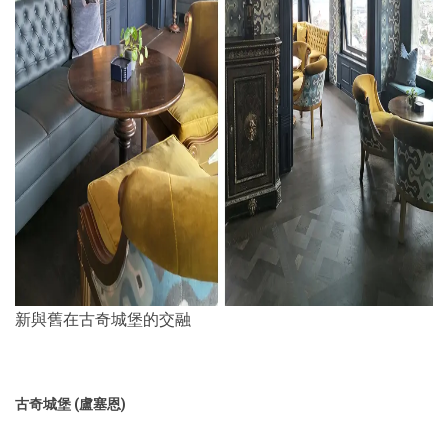
新與舊在古奇城堡的交融
古奇城堡 (盧塞恩)