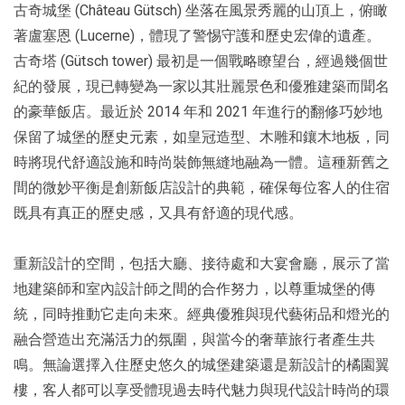
古奇城堡 (Château Gütsch) 坐落在風景秀麗的山頂上，俯瞰
著盧塞恩 (Lucerne)，體現了警惕守護和歷史宏偉的遺產。
古奇塔 (Gütsch tower) 最初是一個戰略瞭望台，經過幾個世
紀的發展，現已轉變為一家以其壯麗景色和優雅建築而聞名
的豪華飯店。最近於 2014 年和 2021 年進行的翻修巧妙地
保留了城堡的歷史元素，如皇冠造型、木雕和鑲木地板，同
時將現代舒適設施和時尚裝飾無縫地融為一體。這種新舊之
間的微妙平衡是創新飯店設計的典範，確保每位客人的住宿
既具有真正的歷史感，又具有舒適的現代感。
重新設計的空間，包括大廳、接待處和大宴會廳，展示了當
地建築師和室內設計師之間的合作努力，以尊重城堡的傳
統，同時推動它走向未來。經典優雅與現代藝術品和燈光的
融合營造出充滿活力的氛圍，與當今的奢華旅行者產生共
鳴。無論選擇入住歷史悠久的城堡建築還是新設計的橘園翼
樓，客人都可以享受體現過去時代魅力與現代設計時尚的環