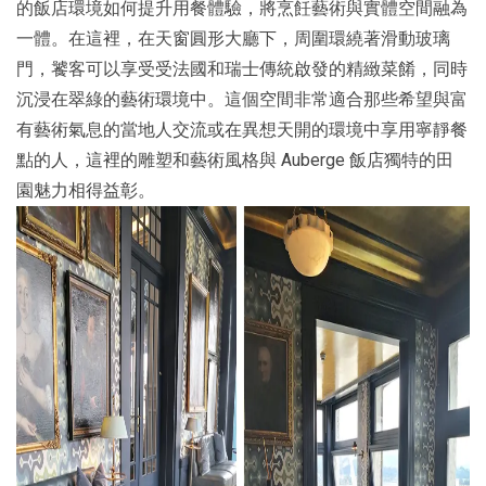
的飯店環境如何提升用餐體驗，將烹飪藝術與實體空間融為
一體。在這裡，在天窗圓形大廳下，周圍環繞著滑動玻璃
門，饕客可以享受受法國和瑞士傳統啟發的精緻菜餚，同時
沉浸在翠綠的藝術環境中。這個空間非常適合那些希望與富
有藝術氣息的當地人交流或在異想天開的環境中享用寧靜餐
點的人，這裡的雕塑和藝術風格與 Auberge 飯店獨特的田
園魅力相得益彰。