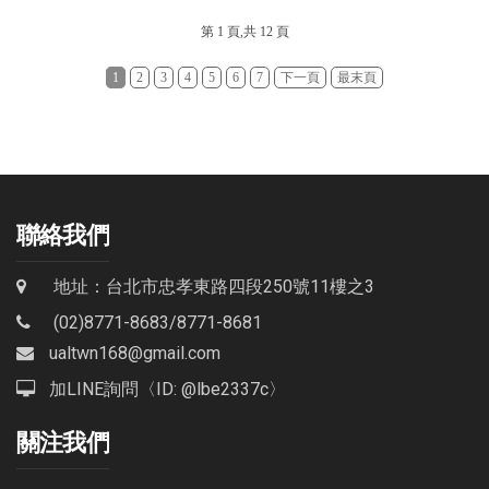
第 1 頁,共 12 頁
1
2
3
4
5
6
7
下一頁
最末頁
聯絡我們
地址：台北市忠孝東路四段250號11樓之3
(02)8771-8683
/
8771-8681
ualtwn168@gmail.com
加LINE詢問〈ID: @lbe2337c〉
關注我們