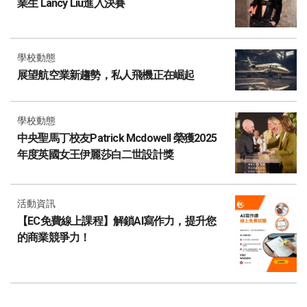
業生 Lancy Liu進入決賽
學校動態
展望航空業新趨勢，私人飛機正在崛起
學校動態
中央聖馬丁校友Patrick Mcdowell 榮獲2025
年度英國女王伊麗莎白二世設計獎
活動資訊
【EC免費線上課程】解鎖AI寫作力，提升您
的商業競爭力！