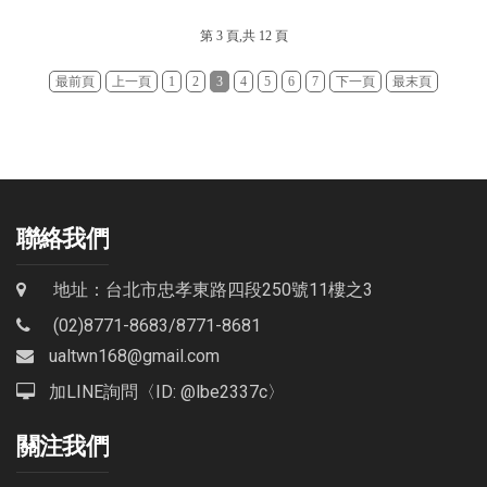
第 3 頁,共 12 頁
最前頁
上一頁
1
2
3
4
5
6
7
下一頁
最末頁
聯絡我們
地址：台北市忠孝東路四段250號11樓之3
(02)8771-8683
/
8771-8681
ualtwn168@gmail.com
加LINE詢問〈ID: @lbe2337c〉
關注我們