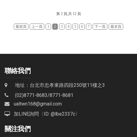
第 2 頁,共 12 頁
最前頁
上一頁
1
2
3
4
5
6
7
下一頁
最末頁
聯絡我們
地址：台北市忠孝東路四段250號11樓之3
(02)8771-8683
/
8771-8681
ualtwn168@gmail.com
加LINE詢問〈ID: @lbe2337c〉
關注我們