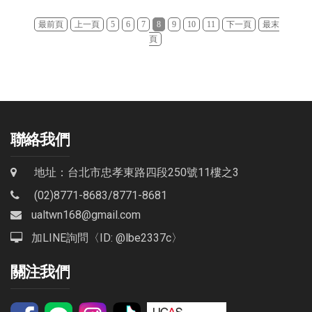
最前頁
上一頁
5
6
7
8
9
10
11
下一頁
最末
頁
聯絡我們
地址：台北市忠孝東路四段250號11樓之3
(02)8771-8683
/
8771-8681
ualtwn168@gmail.com
加LINE詢問〈ID: @lbe2337c〉
關注我們